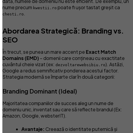
dată, numele de domeniu nu este eficient. De exemplu, un
nume precum
poate fi ușor tastat greșit ca
kwestii.ro
.
chesti.ro
Abordarea Strategică: Branding vs.
SEO
În trecut, se punea un mare accent pe
Exact Match
Domains (EMD)
– domenii care conțineau cu exactitate
cuvântul cheie vizat (ex:
). Astăzi,
dezvoltarewebsibiu.ro
Google a redus semnificativ ponderea acestui factor.
Strategia modernă se împarte clar în două categorii:
Branding Dominant (Ideal)
Majoritatea companiilor de succes aleg un nume de
domeniu unic, inventat sau care să reflecte brandul (Ex:
Amazon, Google, websterIT).
Avantaje:
Creează o identitate puternică și