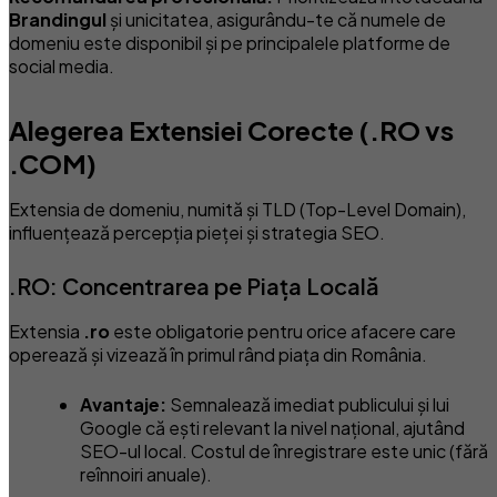
Brandingul
și unicitatea, asigurându-te că numele de
domeniu este disponibil și pe principalele platforme de
social media.
Alegerea Extensiei Corecte (.RO vs
.COM)
Extensia de domeniu, numită și TLD (Top-Level Domain),
influențează percepția pieței și strategia SEO.
.RO: Concentrarea pe Piața Locală
Extensia
.ro
este obligatorie pentru orice afacere care
operează și vizează în primul rând piața din România.
Avantaje:
Semnalează imediat publicului și lui
Google că ești relevant la nivel național, ajutând
SEO-ul local. Costul de înregistrare este unic (fără
reînnoiri anuale).