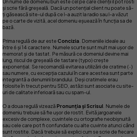
Un nume de domeniu bun este cel pe care clienții îl pot rosti
și scrie fără greșeală. Dacă un potențial client nu poate să-
ți găsească site-ul după ce l-a auzit la radio sau l-a văzut
pe o carte de vizită, acel domeniu eșuează în funcția sa de
bază.
Prima regulă de aur este
Concizia
. Domeniile ideale au
între 6 și 14 caractere. Numele scurte sunt mult mai ușor de
memorat și de tastat. Pe măsură ce domeniul devine mai
lung, riscul de greșeală de tastare (typo) crește
exponențial. Se recomandă evitarea utilizării de cratime (
)
-
sau numere, cu excepția cazului în care acestea sunt parte
integrantă a denumirii brandului. Deși cratimele erau
folosite în trecut pentru SEO, astăzi sunt asociate cu site-
uri de calitate inferioară sau cu spam-ul.
O a doua regulă vizează
Pronunția și Scrisul
. Numele de
domeniu trebuie să fie ușor de rostit. Evită jargoanele
excesiv de complexe, cuvintele cu ortografie neobișnuită
sau cele care pot fi confundate cu alte cuvinte atunci când
sunt rostite. Dacă trebuie să explici cum se scrie de fiecare