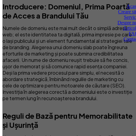
Introducere: Domeniul, Prima Poartă
Aca
Creare si
de Acces a Brandului Tău
Servic
Despre n
Numele de domeniu este mai mult decât o simplă adresă
Artico
FA
web; el este identitatea ta digitală, prima impresie pe care
Conta
o lași publicului și un element fundamental al strategiei tale
de branding. Alegerea unui domeniu slab poate îngreuna
eforturile de marketing și poate submina credibilitatea
afacerii. Un nume de domeniu reușit trebuie să fie concis,
ușor de memorat și să comunice rapid esența companiei.
Deși la prima vedere procesul pare simplu, el necesită o
abordare strategică, îmbinând regulile de marketing cu
cele de optimizare pentru motoarele de căutare (SEO).
Investiția în alegerea corectă a domeniului este o investiție
pe termen lung în recunoașterea brandului.
Reguli de Bază pentru Memorabilitate
și Ușurință