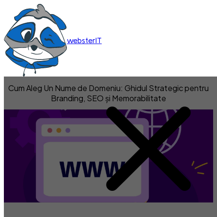
websterIT
Cum Aleg Un Nume de Domeniu: Ghidul Strategic pentru
Branding, SEO și Memorabilitate