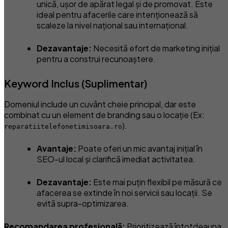
unică, ușor de apărat legal și de promovat. Este
ideal pentru afacerile care intenționează să
scaleze la nivel național sau internațional.
Dezavantaje:
Necesită efort de marketing inițial
pentru a construi recunoaștere.
Keyword Inclus (Suplimentar)
Domeniul include un cuvânt cheie principal, dar este
combinat cu un element de branding sau o locație (Ex:
).
reparatiitelefonetimisoara.ro
Avantaje:
Poate oferi un mic avantaj inițial în
SEO-ul local și clarifică imediat activitatea.
Dezavantaje:
Este mai puțin flexibil pe măsură ce
afacerea se extinde în noi servicii sau locații. Se
evită supra-optimizarea.
Recomandarea profesională:
Prioritizează întotdeauna