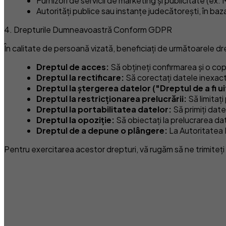
Furnizori de servicii de marketing și publicitate (e
Autorități publice sau instanțe judecătorești, în baza 
4. Drepturile Dumneavoastră Conform GDPR
În calitate de persoană vizată, beneficiați de următoarele dr
Dreptul de acces:
Să obțineți confirmarea și o cop
Dreptul la rectificare:
Să corectați datele inexac
Dreptul la ștergerea datelor ("Dreptul de a fi ui
Dreptul la restricționarea prelucrării:
Să limitaț
Dreptul la portabilitatea datelor:
Să primiți date
Dreptul la opoziție:
Să obiectați la prelucrarea dat
Dreptul de a depune o plângere:
La Autoritatea 
Pentru exercitarea acestor drepturi, vă rugăm să ne trimiteți 