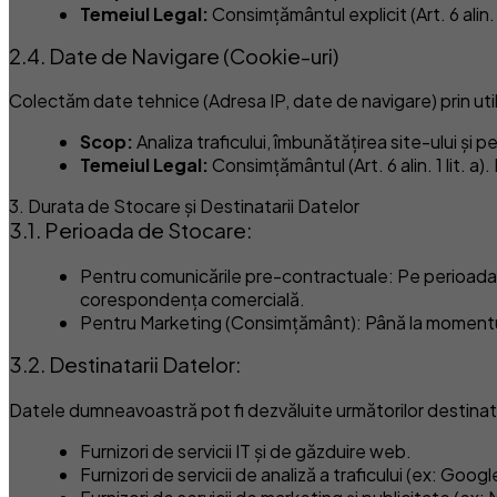
Temeiul Legal:
Consimțământul explicit (Art. 6 alin
2.4. Date de Navigare (Cookie-uri)
Colectăm date tehnice (Adresa IP, date de navigare) prin util
Scop:
Analiza traficului, îmbunătățirea site-ului și pe
Temeiul Legal:
Consimțământul (Art. 6 alin. 1 lit. a
3. Durata de Stocare și Destinatarii Datelor
3.1. Perioada de Stocare:
Pentru comunicările pre-contractuale: Pe perioada nec
corespondența comercială.
Pentru Marketing (Consimțământ): Până la momentul
3.2. Destinatarii Datelor:
Datele dumneavoastră pot fi dezvăluite următorilor destinata
Furnizori de servicii IT și de găzduire web.
Furnizori de servicii de analiză a traficului (ex: Googl