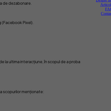
Despre n
unea de dezabonare.
Artico
FA
Conta
g (Facebook Pixel).
e la ultima interacțiune, în scopul de a proba
ea scopurilor menționate: