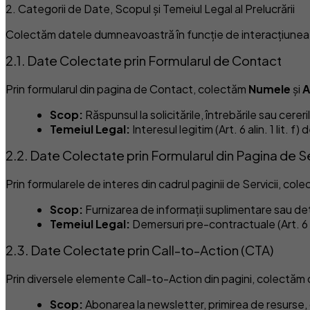
2. Categorii de Date, Scopul și Temeiul Legal al Prelucrării
Colectăm datele dumneavoastră în funcție de interacțiunea 
2.1. Date Colectate prin Formularul de Contact
Prin formularul din pagina de Contact, colectăm
Numele
și
A
Scop:
Răspunsul la solicitările, întrebările sau cer
Temeiul Legal:
Interesul legitim (Art. 6 alin. 1 lit. 
2.2. Date Colectate prin Formularul din Pagina de Se
Prin formularele de interes din cadrul paginii de Servicii, co
Scop:
Furnizarea de informații suplimentare sau det
Temeiul Legal:
Demersuri pre-contractuale (Art. 6 alin. 
2.3. Date Colectate prin Call-to-Action (CTA)
Prin diversele elemente Call-to-Action din pagini, colectăm
Scop:
Abonarea la newsletter, primirea de resurse,