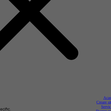
stră.
Aca
Creare si
Servic
ecific.