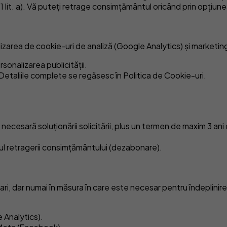
. 1 lit. a). Vă puteți retrage consimțământul oricând prin opți
izarea de cookie-uri de analiză (Google Analytics) și marketin
rsonalizarea publicității.
). Detaliile complete se regăsesc în Politica de Cookie-uri.
esară soluționării solicitării, plus un termen de maxim 3 ani d
 retragerii consimțământului (dezabonare).
ri, dar numai în măsura în care este necesar pentru îndeplinir
e Analytics).