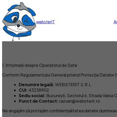
A
websterIT
1. Informații despre Operatorul de Date
Conform Regulamentului General privind Protecția Datelor (
Denumire legală:
WEBSTERIT S.R.L
CUI:
43238902
Sediu social:
București, Sectorul 6, Strada Valea Olt
Punct de Contact:
razvan@websterit.ro
Ne angajăm să protejăm confidențialitatea datelor dumneavoa