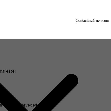
Contactează-ne acum
nal este:
mitate cu prevederile legale.