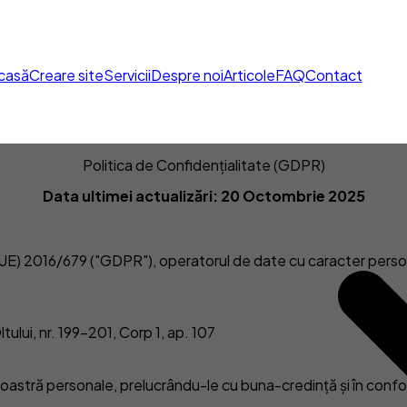
casă
Creare site
Servicii
Despre noi
Articole
FAQ
Contact
Politica de Confidențialitate (GDPR)
Data ultimei actualizări: 20 Octombrie 2025
UE) 2016/679 ("GDPR"), operatorul de date cu caracter perso
ului, nr. 199-201, Corp 1, ap. 107
stră personale, prelucrându-le cu buna-credință și în confor