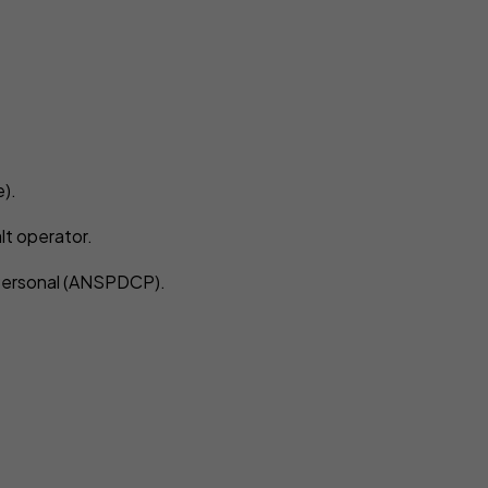
e).
alt operator.
 Personal (ANSPDCP).