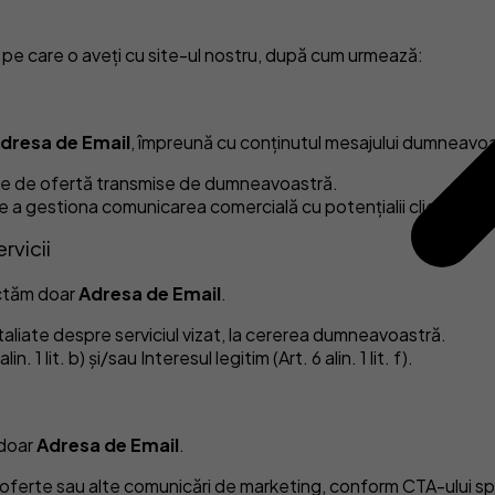
pe care o aveți cu site-ul nostru, după cum urmează:
dresa de Email
, împreună cu conținutul mesajului dumneavoa
erile de ofertă transmise de dumneavoastră.
f) de a gestiona comunicarea comercială cu potențialii clienți.
rvicii
lectăm doar
Adresa de Email
.
aliate despre serviciul vizat, la cererea dumneavoastră.
1 lit. b) și/sau Interesul legitim (Art. 6 alin. 1 lit. f).
 doar
Adresa de Email
.
 oferte sau alte comunicări de marketing, conform CTA-ului sp