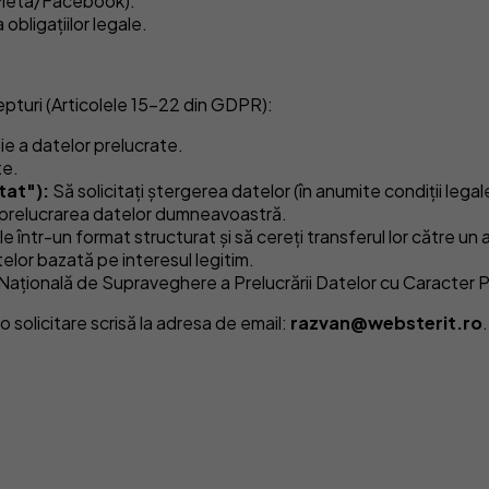
x: Meta/Facebook).
obligațiilor legale.
epturi (Articolele 15-22 din GDPR):
ie a datelor prelucrate.
te.
tat"):
Să solicitați ștergerea datelor (în anumite condiții legal
i prelucrarea datelor dumneavoastră.
le într-un format structurat și să cereți transferul lor către un 
elor bazată pe interesul legitim.
Națională de Supraveghere a Prelucrării Datelor cu Caracter
o solicitare scrisă la adresa de email:
razvan@websterit.ro
.