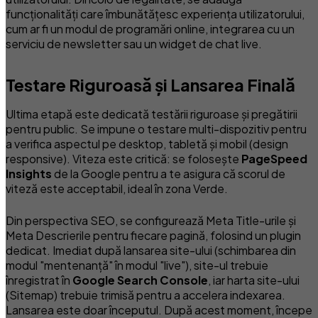
funcționalități care îmbunătățesc experiența utilizatorului,
cum ar fi un modul de programări online, integrarea cu un
serviciu de newsletter sau un widget de chat live.
Testare Riguroasă și Lansarea Finală
Ultima etapă este dedicată testării riguroase și pregătirii
pentru public. Se impune o testare multi-dispozitiv pentru
a verifica aspectul pe desktop, tabletă și mobil (design
responsive). Viteza este critică: se folosește
PageSpeed
Insights
de la Google pentru a te asigura că scorul de
viteză este acceptabil, ideal în zona Verde.
Din perspectiva SEO, se configurează Meta Title-urile și
Meta Descrierile pentru fiecare pagină, folosind un plugin
dedicat. Imediat după lansarea site-ului (schimbarea din
modul "mentenanță" în modul "live"), site-ul trebuie
înregistrat în
Google Search Console
, iar harta site-ului
(Sitemap) trebuie trimisă pentru a accelera indexarea.
Lansarea este doar începutul. După acest moment, începe