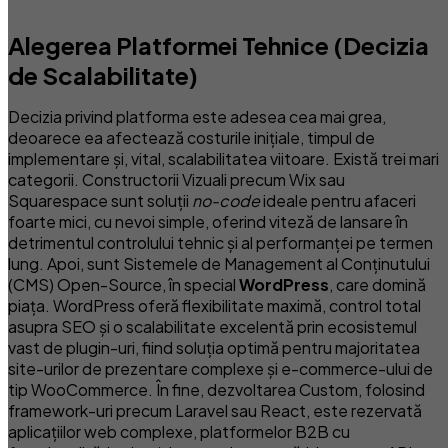
Alegerea Platformei Tehnice (Decizia
de Scalabilitate)
Decizia privind platforma este adesea cea mai grea,
deoarece ea afectează costurile inițiale, timpul de
implementare și, vital, scalabilitatea viitoare. Există trei mari
categorii. Constructorii Vizuali precum Wix sau
Squarespace sunt soluții
no-code
ideale pentru afaceri
foarte mici, cu nevoi simple, oferind viteză de lansare în
detrimentul controlului tehnic și al performanței pe termen
lung. Apoi, sunt Sistemele de Management al Conținutului
(CMS) Open-Source, în special
WordPress
, care domină
piața. WordPress oferă flexibilitate maximă, control total
asupra SEO și o scalabilitate excelentă prin ecosistemul
vast de plugin-uri, fiind soluția optimă pentru majoritatea
site-urilor de prezentare complexe și e-commerce-ului de
tip WooCommerce. În fine, dezvoltarea Custom, folosind
framework-uri precum Laravel sau React, este rezervată
aplicațiilor web complexe, platformelor B2B cu