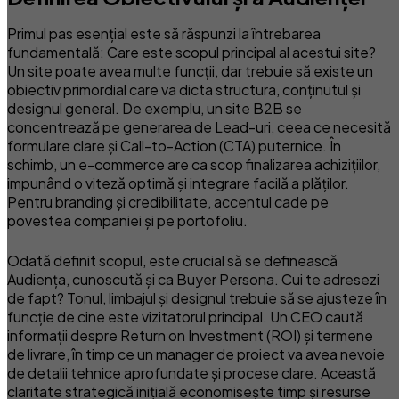
Primul pas esențial este să răspunzi la întrebarea
fundamentală: Care este scopul principal al acestui site?
Un site poate avea multe funcții, dar trebuie să existe un
obiectiv primordial care va dicta structura, conținutul și
designul general. De exemplu, un site B2B se
concentrează pe generarea de Lead-uri, ceea ce necesită
formulare clare și Call-to-Action (CTA) puternice. În
schimb, un e-commerce are ca scop finalizarea achizițiilor,
impunând o viteză optimă și integrare facilă a plăților.
Pentru branding și credibilitate, accentul cade pe
povestea companiei și pe portofoliu.
Odată definit scopul, este crucial să se definească
Audiența, cunoscută și ca Buyer Persona. Cui te adresezi
de fapt? Tonul, limbajul și designul trebuie să se ajusteze în
funcție de cine este vizitatorul principal. Un CEO caută
informații despre Return on Investment (ROI) și termene
de livrare, în timp ce un manager de proiect va avea nevoie
de detalii tehnice aprofundate și procese clare. Această
claritate strategică inițială economisește timp și resurse