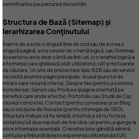
semnificative pe parcursul dezvoltării.
Structura de Bază (Sitemap) și
Ierarhizarea Conținutului
Înainte de a scrie o singură linie de cod sau de a crea o
singură pagină, este nevoie de o hartă logică, sau Sitemap.
Aceasta nu este doar o listă de link-uri, ci o ierarhie logică a
informației care ghidează atât utilizatorul, cât și motoarele
de căutare. Un site de prezentare tipic B2B sau de servicii
necesită anumite pagini principale: Acasă (punctul de
intrare care rezumă oferta), Despre Noi (pentru a construi
încrederea), Servicii sau Produse (pagina orientată pe
beneficii care vinde efectiv), Portofoliu sau Studii de Caz
(dovezi concrete), Contact (pentru conversie) și un Blog
sau o secțiune de Resurse (pentru strategia de SEO).
Structura trebuie să fie simplă, intuitivă și să nu forțeze
vizitatorul să dea mai mult de trei click-uri pentru a ajunge la
orice informație esențială. O ierarhie bine gândită elimină
confuzia și îmbunătățește experiența utilizatorului (UX).