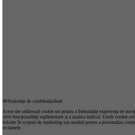
🍪
Preferințe de confidențialitate
Acest site utilizează cookie-uri pentru a îmbunătăți experiența de navi
oferi funcționalități suplimentare și a analiza traficul. Unele cookie-uri 
folosite în scopuri de marketing sau analiză pentru a personaliza conțin
reclamele.