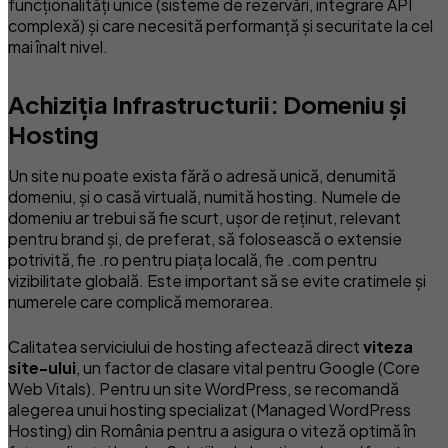
funcționalități unice (sisteme de rezervări, integrare API
complexă) și care necesită performanță și securitate la cel
mai înalt nivel.
Achiziția Infrastructurii: Domeniu și
Hosting
Un site nu poate exista fără o adresă unică, denumită
domeniu, și o casă virtuală, numită hosting. Numele de
domeniu ar trebui să fie scurt, ușor de reținut, relevant
pentru brand și, de preferat, să folosească o extensie
potrivită, fie .ro pentru piața locală, fie .com pentru
vizibilitate globală. Este important să se evite cratimele și
numerele care complică memorarea.
Calitatea serviciului de hosting afectează direct
viteza
site-ului
, un factor de clasare vital pentru Google (Core
Web Vitals). Pentru un site WordPress, se recomandă
alegerea unui hosting specializat (Managed WordPress
Hosting) din România pentru a asigura o viteză optimă în