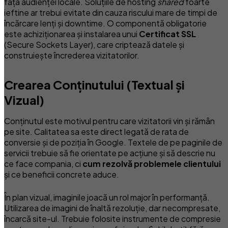
fața audienței locale. Soluțiile de hosting
shared
foarte
ieftine ar trebui evitate din cauza riscului mare de timpi de
încărcare lenți și downtime. O componentă obligatorie
este achiziționarea și instalarea unui
Certificat SSL
(Secure Sockets Layer), care criptează datele și
construiește încrederea vizitatorilor.
Crearea Conținutului (Textual și
Vizual)
Conținutul este motivul pentru care vizitatorii vin și rămân
pe site. Calitatea sa este direct legată de rata de
conversie și de poziția în Google. Textele de pe paginile de
servicii trebuie să fie orientate pe acțiune și să descrie nu
ce face compania, ci
cum rezolvă problemele clientului
și ce beneficii concrete aduce.
În plan vizual, imaginile joacă un rol major în performanță.
Utilizarea de imagini de înaltă rezoluție, dar necompresate,
încarcă site-ul. Trebuie folosite instrumente de compresie