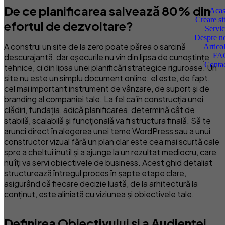
De ce planificarea salvează 80% din
Aca
Creare si
efortul de dezvoltare?
Servic
Despre n
A construi un site de la zero poate părea o sarcină
Artico
FA
descurajantă, dar eșecurile nu vin din lipsa de cunoștințe
Conta
tehnice, ci din lipsa unei planificări strategice riguroase. Un
site nu este un simplu document online; el este, de fapt,
cel mai important instrument de vânzare, de suport și de
branding al companiei tale. La fel ca în construcția unei
clădiri, fundația, adică planificarea, determină cât de
stabilă, scalabilă și funcțională va fi structura finală. Să te
arunci direct în alegerea unei teme WordPress sau a unui
constructor vizual fără un plan clar este cea mai scurtă cale
spre a cheltui inutil și a ajunge la un rezultat mediocru, care
nu îți va servi obiectivele de business. Acest ghid detaliat
structurează întregul proces în șapte etape clare,
asigurând că fiecare decizie luată, de la arhitectură la
conținut, este aliniată cu viziunea și obiectivele tale.
Definirea Obiectivului și a Audienței