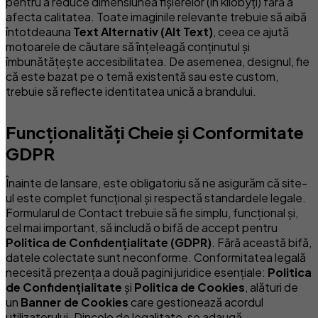
pentru a reduce dimensiunea fișierelor (în kilobyți) fără a
afecta calitatea. Toate imaginile relevante trebuie să aibă
întotdeauna
Text Alternativ (Alt Text)
, ceea ce ajută
motoarele de căutare să înțeleagă conținutul și
îmbunătățește accesibilitatea. De asemenea, designul, fie
că este bazat pe o temă existentă sau este custom,
trebuie să reflecte identitatea unică a brandului.
Funcționalități Cheie și Conformitate
GDPR
Înainte de lansare, este obligatoriu să ne asigurăm că site-
ul este complet funcțional și respectă standardele legale.
Formularul de Contact trebuie să fie simplu, funcțional și,
cel mai important, să includă o bifă de accept pentru
Politica de Confidențialitate (GDPR)
. Fără această bifă,
datele colectate sunt neconforme. Conformitatea legală
necesită prezența a două pagini juridice esențiale:
Politica
de Confidențialitate
și
Politica de Cookies
, alături de
un
Banner de Cookies
care gestionează acordul
utilizatorului. Dincolo de legalitate, se adaugă