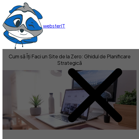
websterIT
Cum să Îți Faci un Site de la Zero: Ghidul de Planificare
Strategică